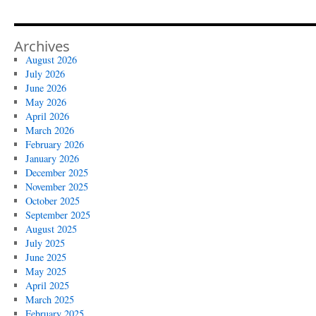
Archives
August 2026
July 2026
June 2026
May 2026
April 2026
March 2026
February 2026
January 2026
December 2025
November 2025
October 2025
September 2025
August 2025
July 2025
June 2025
May 2025
April 2025
March 2025
February 2025