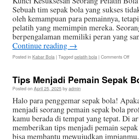
Kunci Kesuksesan Seorang Pelatih Bol
Voli
Sebuah tim sepak bola yang sukses tida
oleh kemampuan para pemainnya, tetapi 
pelatih yang memimpin mereka. Seorang
berpengalaman memiliki peran yang sa
Continue reading
→
on
Posted in
Kabar Bola
|
Tagged
pelatih bola
|
Comments Off
Kunc
Kesu
Seor
Tips Menjadi Pemain Sepak Bo
Pelat
Bola
Posted on
April 25, 2025
by
admin
yang
Halo para penggemar sepak bola! Apa
Berp
menjadi seorang pemain sepak bola profe
kamu berada di tempat yang tepat. Di art
memberikan tips menjadi pemain sepak 
bisa membantu mewujudkan impianmu.