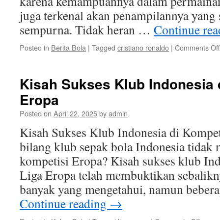
karena kemampuannya dalam permainan
juga terkenal akan penampilannya yang 
sempurna. Tidak heran …
Continue re
Posted in
Berita Bola
|
Tagged
cristiano ronaldo
|
Comments Off
Kisah Sukses Klub Indonesia 
Eropa
Posted on
April 22, 2025
by
admin
Kisah Sukses Klub Indonesia di Kompet
bilang klub sepak bola Indonesia tidak
kompetisi Eropa? Kisah sukses klub Ind
Liga Eropa telah membuktikan sebalikn
banyak yang mengetahui, namun bebera
Continue reading
→