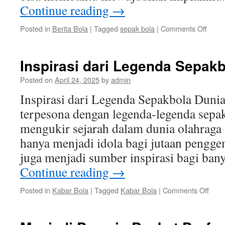
Continue reading
→
on
Posted in
Berita Bola
|
Tagged
sepak bola
|
Comments Off
Tips
Menja
Pema
Inspirasi dari Legenda Sepak
Sepa
Bola
Posted on
April 24, 2025
by
admin
Profe
Inspirasi dari Legenda Sepakbola Dunia
terpesona dengan legenda-legenda sepak
mengukir sejarah dalam dunia olahraga
hanya menjadi idola bagi jutaan penggem
juga menjadi sumber inspirasi bagi ban
Continue reading
→
on
Posted in
Kabar Bola
|
Tagged
Kabar Bola
|
Comments Off
Inspi
dari
Lege