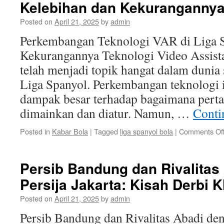
Kelebihan dan Kekuranganny
Posted on
April 21, 2025
by
admin
Perkembangan Teknologi VAR di Liga S
Kekurangannya Teknologi Video Assist
telah menjadi topik hangat dalam dunia 
Liga Spanyol. Perkembangan teknologi 
dampak besar terhadap bagaimana pert
dimainkan dan diatur. Namun, …
Conti
Posted in
Kabar Bola
|
Tagged
liga spanyol bola
|
Comments Of
Persib Bandung dan Rivalitas
Persija Jakarta: Kisah Derbi K
Posted on
April 21, 2025
by
admin
Persib Bandung dan Rivalitas Abadi deng