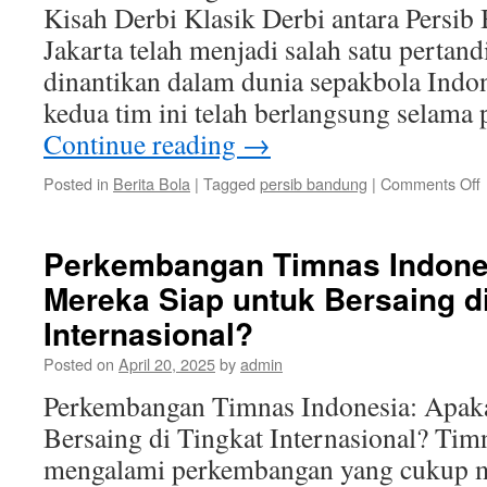
Kisah Derbi Klasik Derbi antara Persib
Jakarta telah menjadi salah satu pertan
dinantikan dalam dunia sepakbola Indone
kedua tim ini telah berlangsung selama
Continue reading
→
Posted in
Berita Bola
|
Tagged
persib bandung
|
Comments Off
P
Perkembangan Timnas Indone
R
Mereka Siap untuk Bersaing di
Internasional?
P
J
Posted on
April 20, 2025
by
admin
Perkembangan Timnas Indonesia: Apak
D
K
Bersaing di Tingkat Internasional? Tim
mengalami perkembangan yang cukup m