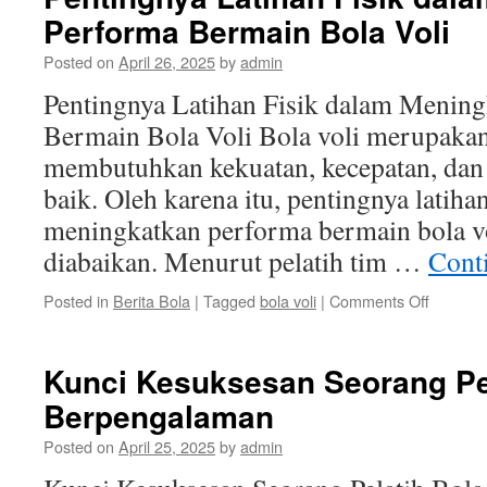
Bola
Performa Bermain Bola Voli
Indones
Kisah-
Posted on
April 26, 2025
by
admin
kisah
Menarik
Pentingnya Latihan Fisik dalam Menin
di
Bermain Bola Voli Bola voli merupakan
Balik
Lapang
membutuhkan kekuatan, kecepatan, dan 
baik. Oleh karena itu, pentingnya latiha
meningkatkan performa bermain bola vo
diabaikan. Menurut pelatih tim …
Cont
on
Posted in
Berita Bola
|
Tagged
bola voli
|
Comments Off
Penting
Latihan
Fisik
Kunci Kesuksesan Seorang Pe
dalam
Berpengalaman
Meningk
Perform
Posted on
April 25, 2025
by
admin
Bermain
Bola