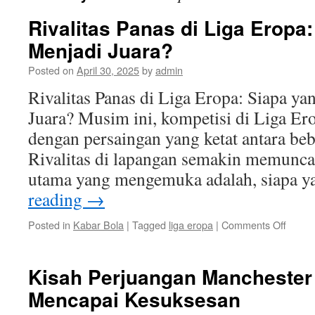
Rivalitas Panas di Liga Eropa
Menjadi Juara?
Posted on
April 30, 2025
by
admin
Rivalitas Panas di Liga Eropa: Siapa y
Juara? Musim ini, kompetisi di Liga E
dengan persaingan yang ketat antara beb
Rivalitas di lapangan semakin memunca
utama yang mengemuka adalah, siapa 
reading
→
on
Posted in
Kabar Bola
|
Tagged
liga eropa
|
Comments Off
Rivalit
Panas
di
Kisah Perjuangan Manchester
Liga
Mencapai Kesuksesan
Eropa
Siapa