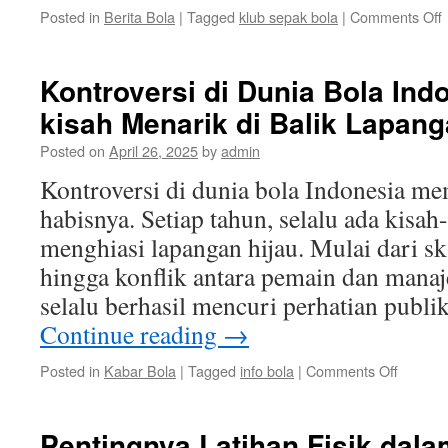
Posted in
Berita Bola
|
Tagged
klub sepak bola
|
Comments Off
P
Kontroversi di Dunia Bola Ind
kisah Menarik di Balik Lapan
I
d
Posted on
April 26, 2025
by
admin
T
N
Kontroversi di dunia bola Indonesia m
habisnya. Setiap tahun, selalu ada kisa
I
menghiasi lapangan hijau. Mulai dari s
hingga konflik antara pemain dan mana
selalu berhasil mencuri perhatian publi
Continue reading
→
on
Posted in
Kabar Bola
|
Tagged
info bola
|
Comments Off
Kontrov
di
Dunia
Pentingnya Latihan Fisik dal