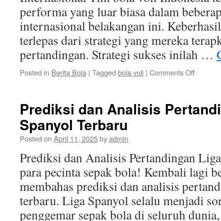
performa yang luar biasa dalam bebera
internasional belakangan ini. Keberhasi
terlepas dari strategi yang mereka terap
pertandingan. Strategi sukses inilah …
on
Posted in
Berita Bola
|
Tagged
bola voli
|
Comments Off
Strategi
Sukses
Tim
Prediksi dan Analisis Pertand
Bola
Spanyol Terbaru
Voli
Indones
Posted on
April 11, 2025
by
admin
dalam
Turnam
Prediksi dan Analisis Pertandingan Lig
Internas
para pecinta sepak bola! Kembali lagi 
membahas prediksi dan analisis pertan
terbaru. Liga Spanyol selalu menjadi so
penggemar sepak bola di seluruh dunia