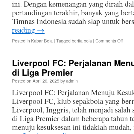
ini. Dengan kemenangan yang diraih da
pertandingan terakhir, banyak yang ber
Timnas Indonesia sudah siap untuk ber
reading
→
on
Posted in
Kabar Bola
|
Tagged
berita bola
|
Comments Off
Perk
Timn
Indon
Liverpool FC: Perjalanan Men
Apak
di Liga Premier
Mere
Siap
Posted on
April 20, 2025
by
admin
untuk
Bersa
Liverpool FC: Perjalanan Menuju Kesuk
di
Liverpool FC, klub sepakbola yang berm
Tingk
Inter
Liverpool, Inggris, telah menjadi salah
di Liga Premier dalam beberapa tahun te
menuju kesuksesan ini tidaklah mudah,