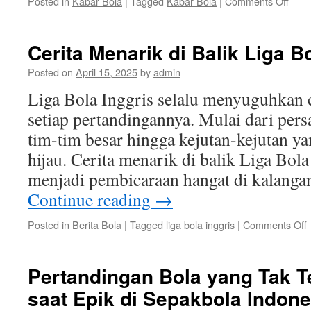
on
Posted in
Kabar Bola
|
Tagged
Kabar Bola
|
Comments Off
Ran
Liga
Indo
Cerita Menarik di Balik Liga B
dan
Pema
Posted on
April 15, 2025
by
admin
Mud
Liga Bola Inggris selalu menyuguhkan c
Berb
setiap pertandingannya. Mulai dari pers
tim-tim besar hingga kejutan-kejutan ya
hijau. Cerita menarik di balik Liga Bola 
menjadi pembicaraan hangat di kalang
Continue reading
→
Posted in
Berita Bola
|
Tagged
liga bola inggris
|
Comments Off
C
d
Pertandingan Bola yang Tak T
B
saat Epik di Sepakbola Indone
L