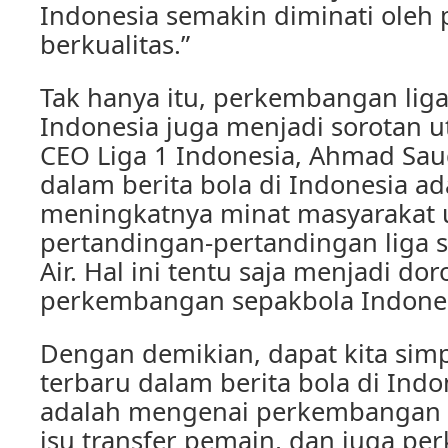
Indonesia semakin diminati oleh
berkualitas.”
Tak hanya itu, perkembangan liga
Indonesia juga menjadi sorotan 
CEO Liga 1 Indonesia, Ahmad Saud
dalam berita bola di Indonesia a
meningkatnya minat masyarakat
pertandingan-pertandingan liga 
Air. Hal ini tentu saja menjadi do
perkembangan sepakbola Indones
Dengan demikian, dapat kita sim
terbaru dalam berita bola di Indon
adalah mengenai perkembangan t
isu transfer pemain, dan juga pe