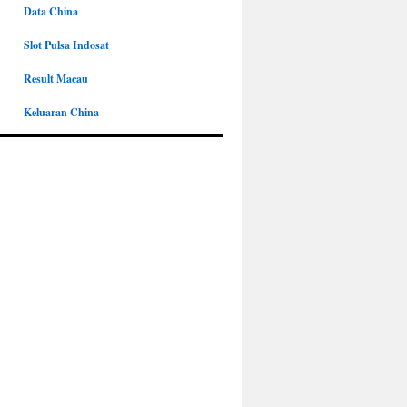
Data China
Slot Pulsa Indosat
Result Macau
Keluaran China