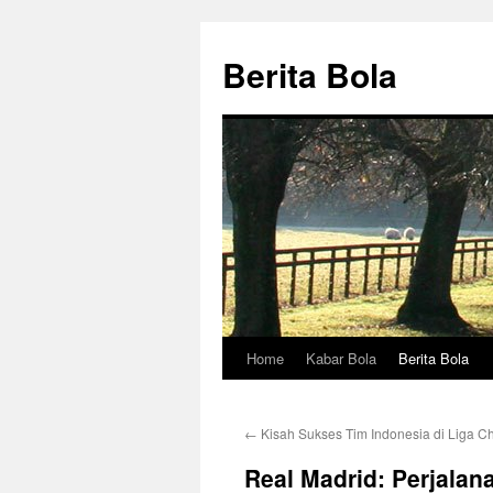
Skip
to
Berita Bola
content
Home
Kabar Bola
Berita Bola
←
Kisah Sukses Tim Indonesia di Liga 
Real Madrid: Perjalan