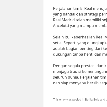
Perjalanan tim El Real menuj
yang handal dan strategi per
Real Madrid telah memiliki se
Ancelotti yang mampu membaw
Selain itu, keberhasilan Real
setia. Seperti yang diungkapk
adalah bagian penting dari 
dukungan tanpa henti dan men
Dengan segala prestasi dan ke
menjaga tradisi kemenanganny
seluruh dunia. Perjalanan ti
dan siap menyapu bersih sega
This entry was posted in
Berita Bola
and 