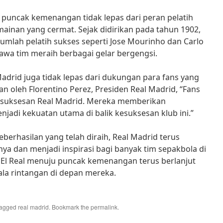
u puncak kemenangan tidak lepas dari peran pelatih
mainan yang cermat. Sejak didirikan pada tahun 1902,
jumlah pelatih sukses seperti Jose Mourinho dan Carlo
a tim meraih berbagai gelar bergengsi.
 Madrid juga tidak lepas dari dukungan para fans yang
an oleh Florentino Perez, Presiden Real Madrid, “Fans
kesuksesan Real Madrid. Mereka memberikan
jadi kekuatan utama di balik kesuksesan klub ini.”
berhasilan yang telah diraih, Real Madrid terus
a dan menjadi inspirasi bagi banyak tim sepakbola di
m El Real menuju puncak kemenangan terus berlanjut
la rintangan di depan mereka.
tagged
real madrid
. Bookmark the
permalink
.