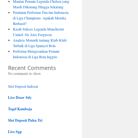
Mantan Pemain Legenda Chelsea yang
Masih Dikenang Hingga Sekarang
Penilaian Performa Tim-tim Indonesia
di Liga Champions: Apakah Mereka
Berhasil?
Kisah Sukses Legenda Manchester
United: Sir Alex Ferguson
Analisis Menarik tentang Klub-Klub
Terbaik di Liga Spanyol Bola
Performa Mengesankan Pemain
Indonesia di Liga Bola Inggris
Recent Comments
No comments to show.
Slot Deposit Indosat
Live Draw Sdy
Togel Kamboja
Slot Deposit Pulsa Tri
Live Sgp