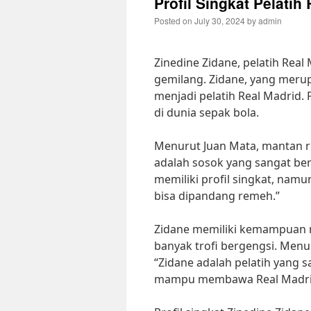
Profil Singkat Pelatih
Posted on
July 30, 2024
by
admin
Zinedine Zidane, pelatih Real
gemilang. Zidane, yang merup
menjadi pelatih Real Madrid. 
di dunia sepak bola.
Menurut Juan Mata, mantan re
adalah sosok yang sangat be
memiliki profil singkat, namu
bisa dipandang remeh.”
Zidane memiliki kemampuan
banyak trofi bergengsi. Menur
“Zidane adalah pelatih yang 
mampu membawa Real Madrid 