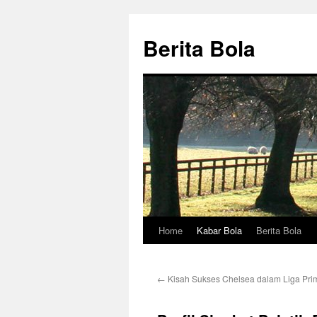
Skip
to
Berita Bola
content
Home
Kabar Bola
Berita Bola
←
Kisah Sukses Chelsea dalam Liga Prim