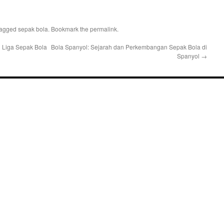
tagged
sepak bola
. Bookmark the
permalink
.
 Liga Sepak Bola
Bola Spanyol: Sejarah dan Perkembangan Sepak Bola di
Spanyol
→