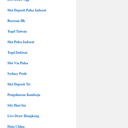
Slot Deposit Pulsa Indosat
Bocoran Hk
Togel Taiwan
Slot Pulsa Indosat
Togel Indosat
Slot Via Pulsa
Sydney Pools
Slot Deposit Tri
Pengeluaran Kamboja
Sdy Hari Ini
Live Draw Hongkong
Data China