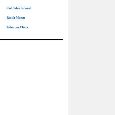
Slot Pulsa Indosat
Result Macau
Keluaran China