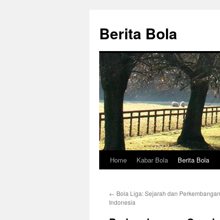
Skip
to
Berita Bola
content
Home
Kabar Bola
Berita Bola
←
Bola Liga: Sejarah dan Perkembangan
Indonesia