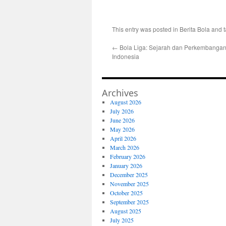
This entry was posted in
Berita Bola
and 
←
Bola Liga: Sejarah dan Perkembangan
Indonesia
Archives
August 2026
July 2026
June 2026
May 2026
April 2026
March 2026
February 2026
January 2026
December 2025
November 2025
October 2025
September 2025
August 2025
July 2025