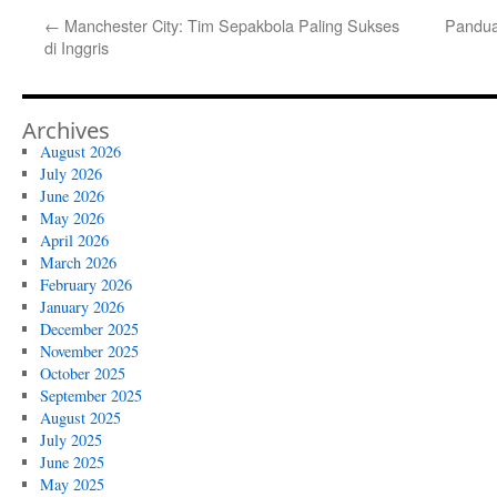
←
Manchester City: Tim Sepakbola Paling Sukses
Pandua
di Inggris
Archives
August 2026
July 2026
June 2026
May 2026
April 2026
March 2026
February 2026
January 2026
December 2025
November 2025
October 2025
September 2025
August 2025
July 2025
June 2025
May 2025