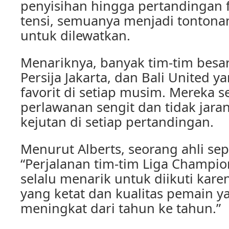
penyisihan hingga pertandingan 
tensi, semuanya menjadi tontona
untuk dilewatkan.
Menariknya, banyak tim-tim besar
Persija Jakarta, dan Bali United y
favorit di setiap musim. Mereka 
perlawanan sengit dan tidak jar
kejutan di setiap pertandingan.
Menurut Alberts, seorang ahli se
“Perjalanan tim-tim Liga Champio
selalu menarik untuk diikuti kar
yang ketat dan kualitas pemain 
meningkat dari tahun ke tahun.”