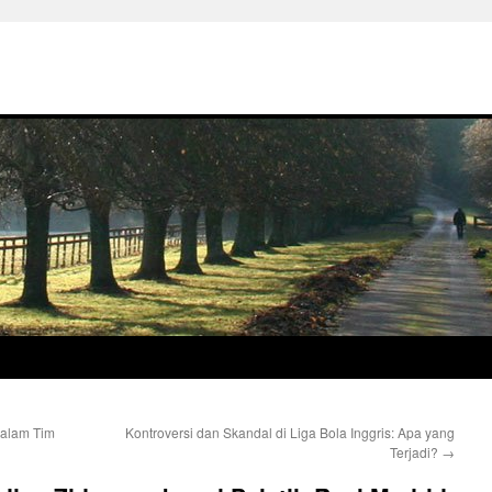
dalam Tim
Kontroversi dan Skandal di Liga Bola Inggris: Apa yang
Terjadi?
→