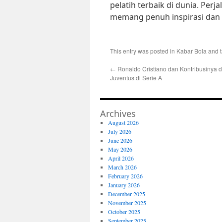
pelatih terbaik di dunia. Perj
memang penuh inspirasi dan p
This entry was posted in
Kabar Bola
and 
←
Ronaldo Cristiano dan Kontribusinya 
Juventus di Serie A
Archives
August 2026
July 2026
June 2026
May 2026
April 2026
March 2026
February 2026
January 2026
December 2025
November 2025
October 2025
September 2025