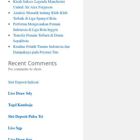
Kisah Sukses Legenda Manchester
United: Sir Alex Ferguson
Analisis Menarik tentang Klub-Klub
Terbaik di Liga Spanyol Bola
Performa Mengesankan Pemain
Indonesia di Liga Bola Inggris
Transfer Pemain Terbaru di Dunia
Sepakbola
Kualitas Pelatih Timnas Indonesia dan
Dampaknya pada Prestasi Tim
Recent Comments
No comments to show.
Slot Deposit Indosat
Live Draw Sdy
Togel Kamboja
Slot Deposit Pulsa Tri
Live Sgp
Live Draw Sgp