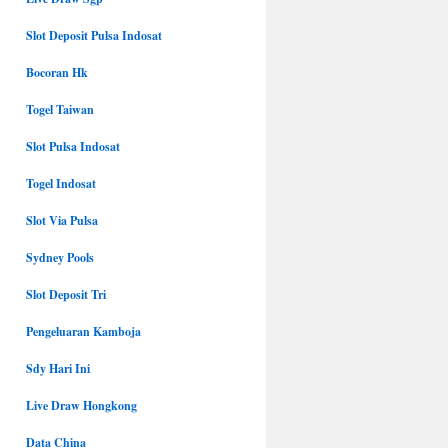
Slot Deposit Pulsa Indosat
Bocoran Hk
Togel Taiwan
Slot Pulsa Indosat
Togel Indosat
Slot Via Pulsa
Sydney Pools
Slot Deposit Tri
Pengeluaran Kamboja
Sdy Hari Ini
Live Draw Hongkong
Data China