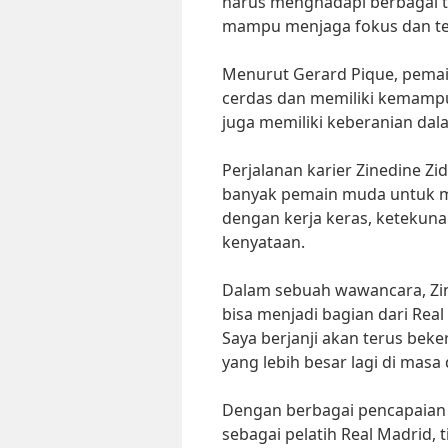
harus menghadapi berbagai te
mampu menjaga fokus dan te
Menurut Gerard Pique, pemain
cerdas dan memiliki kemam
juga memiliki keberanian dal
Perjalanan karier Zinedine Zi
banyak pemain muda untuk me
dengan kerja keras, ketekuna
kenyataan.
Dalam sebuah wawancara, Zin
bisa menjadi bagian dari Rea
Saya berjanji akan terus bek
yang lebih besar lagi di masa
Dengan berbagai pencapaian g
sebagai pelatih Real Madrid, 