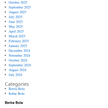
October 2025
September 2025
August 2025
July 2025
June 2025
May 2025
April 2025
March 2025
February 2025
January 2025
December 2024
November 2024
October 2024
September 2024
August 2024
July 2024
Categories
Berita Bola
Kabar Bola
Berita Bola