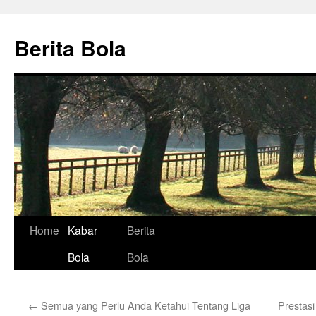
Skip
to
Berita Bola
content
Home
Kabar
Berita
Bola
Bola
←
Semua yang Perlu Anda Ketahui Tentang Liga
Prestas