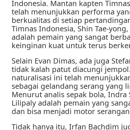
Indonesia. Mantan kapten Timnas 
telah menunjukkan performa yan
berkualitas di setiap pertandinga
Timnas Indonesia, Shin Tae-yong,
adalah pemain yang sangat berba
keinginan kuat untuk terus berk
Selain Evan Dimas, ada juga Stefa
tidak kalah patut diacungi jempo
naturalisasi ini telah menunjuk
sebagai gelandang serang yang li
Menurut analis sepak bola, Indra S
Lilipaly adalah pemain yang san
dan bisa menjadi motor serangan 
Tidak hanya itu, Irfan Bachdim 