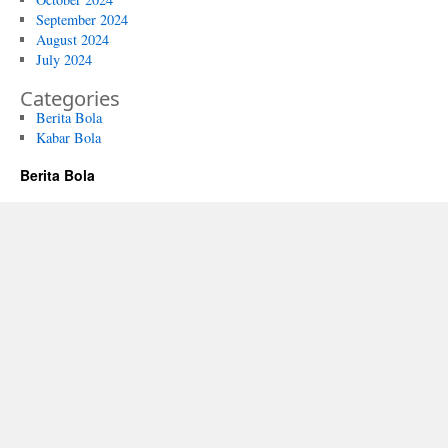
September 2024
August 2024
July 2024
Categories
Berita Bola
Kabar Bola
Berita Bola