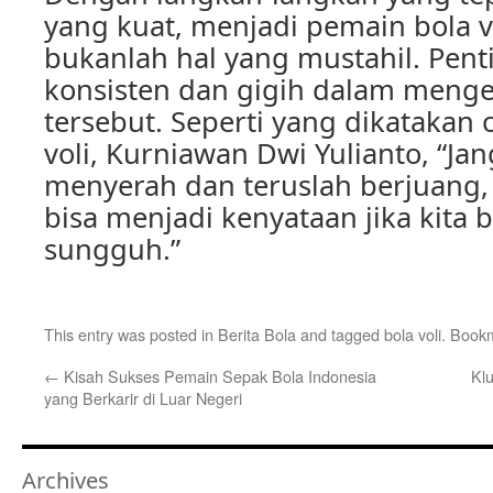
yang kuat, menjadi pemain bola vo
bukanlah hal yang mustahil. Pent
konsisten dan gigih dalam menge
tersebut. Seperti yang dikatakan 
voli, Kurniawan Dwi Yulianto, “Ja
menyerah dan teruslah berjuang, 
bisa menjadi kenyataan jika kita
sungguh.”
This entry was posted in
Berita Bola
and tagged
bola voli
. Book
←
Kisah Sukses Pemain Sepak Bola Indonesia
Kl
yang Berkarir di Luar Negeri
Archives