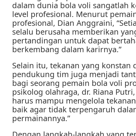
dalam dunia bola voli sangatlah k
level profesional. Menurut pemain
profesional, Dian Anggraini, “Set
selalu berusaha memberikan yang 
pertandingan untuk dapat berta
berkembang dalam karirnya.”
Selain itu, tekanan yang konstan 
pendukung tim juga menjadi tant
bagi seorang pemain bola voli pr
psikolog olahraga, dr. Riana Putr
harus mampu mengelola tekanan
baik agar tidak terpengaruh dal
permainannya.”
Dengan langkah-langkah yang te