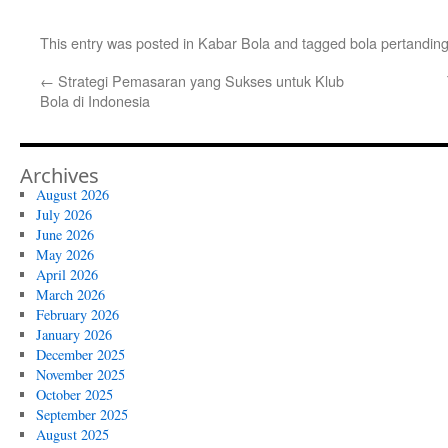
This entry was posted in
Kabar Bola
and tagged
bola pertandin
←
Strategi Pemasaran yang Sukses untuk Klub
Bola di Indonesia
Archives
August 2026
July 2026
June 2026
May 2026
April 2026
March 2026
February 2026
January 2026
December 2025
November 2025
October 2025
September 2025
August 2025