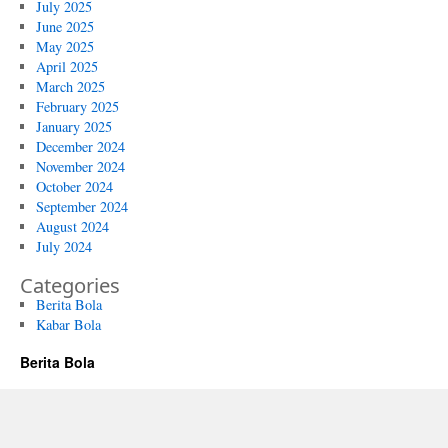
July 2025
June 2025
May 2025
April 2025
March 2025
February 2025
January 2025
December 2024
November 2024
October 2024
September 2024
August 2024
July 2024
Categories
Berita Bola
Kabar Bola
Berita Bola