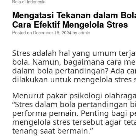
Bola di Indonesia
Mengatasi Tekanan dalam Bol
Cara Efektif Mengelola Stres
Posted on
December 18, 2024
by
admin
Stres adalah hal yang umum terja
bola. Namun, bagaimana cara me
dalam bola pertandingan? Ada car
dilakukan untuk mengelola stres 
Menurut pakar psikologi olahraga,
“Stres dalam bola pertandingan
performa pemain. Penting bagi p
mengelola stres tersebut agar tet
tenang saat bermain.”