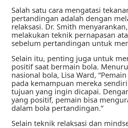
Salah satu cara mengatasi tekana
pertandingan adalah dengan mel
relaksasi. Dr. Smith menyarankan
melakukan teknik pernapasan ata
sebelum pertandingan untuk meng
Selain itu, penting juga untuk me
positif saat bermain bola. Menuru
nasional bola, Lisa Ward, “Pemain
pada kemampuan mereka sendiri
tujuan yang ingin dicapai. Denga
yang positif, pemain bisa mengur
dalam bola pertandingan.”
Selain teknik relaksasi dan mindse