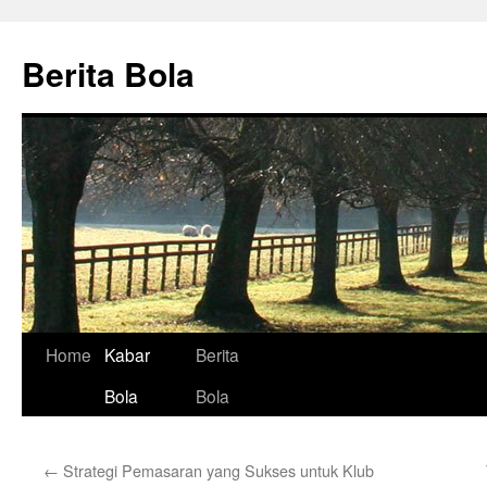
Skip
to
Berita Bola
content
Home
Kabar
Berita
Bola
Bola
←
Strategi Pemasaran yang Sukses untuk Klub