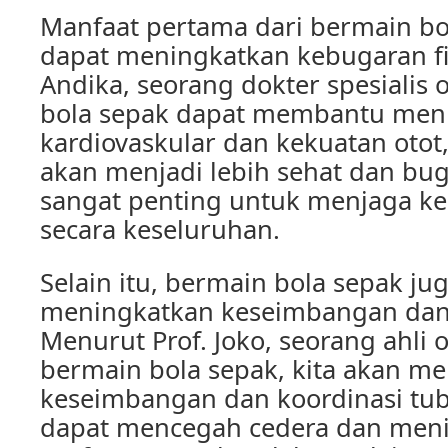
Manfaat pertama dari bermain bo
dapat meningkatkan kebugaran fis
Andika, seorang dokter spesialis 
bola sepak dapat membantu men
kardiovaskular dan kekuatan otot
akan menjadi lebih sehat dan buga
sangat penting untuk menjaga k
secara keseluruhan.
Selain itu, bermain bola sepak 
meningkatkan keseimbangan dan 
Menurut Prof. Joko, seorang ahli 
bermain bola sepak, kita akan m
keseimbangan dan koordinasi tub
dapat mencegah cedera dan men