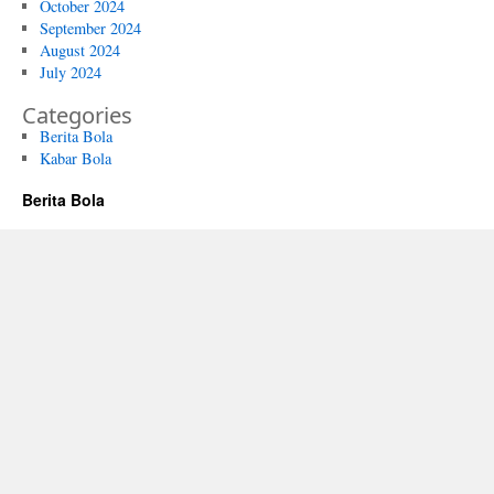
October 2024
September 2024
August 2024
July 2024
Categories
Berita Bola
Kabar Bola
Berita Bola