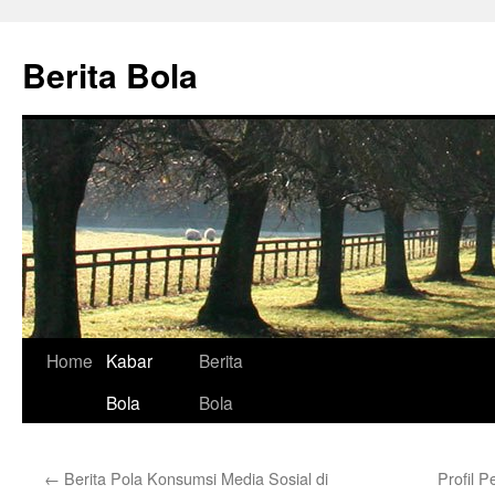
Skip
to
Berita Bola
content
Home
Kabar
Berita
Bola
Bola
←
Berita Pola Konsumsi Media Sosial di
Profil 