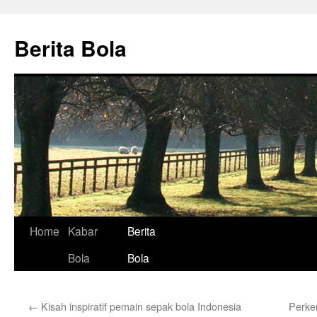
Skip
to
Berita Bola
content
Home
Kabar
Berita
Bola
Bola
←
Kisah inspiratif pemain sepak bola Indonesia
Perke