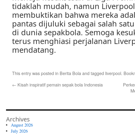
tidaklah mudah, namun Liverpool
membuktikan bahwa mereka adal
pantas dijuluki sebagai salah sa
di dunia sepakbola. Semoga kesuk
terus menghiasi perjalanan Liver
mendatang.
This entry was posted in
Berita Bola
and tagged
liverpool
. Book
←
Kisah inspiratif pemain sepak bola Indonesia
Perke
Me
Archives
August 2026
July 2026