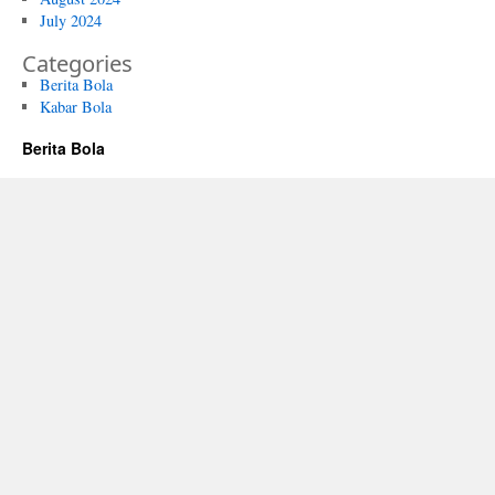
July 2024
Categories
Berita Bola
Kabar Bola
Berita Bola