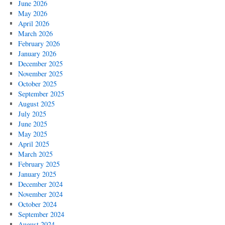
June 2026
May 2026
April 2026
March 2026
February 2026
January 2026
December 2025
November 2025
October 2025
September 2025
August 2025
July 2025
June 2025
May 2025
April 2025
March 2025
February 2025
January 2025
December 2024
November 2024
October 2024
September 2024
August 2024