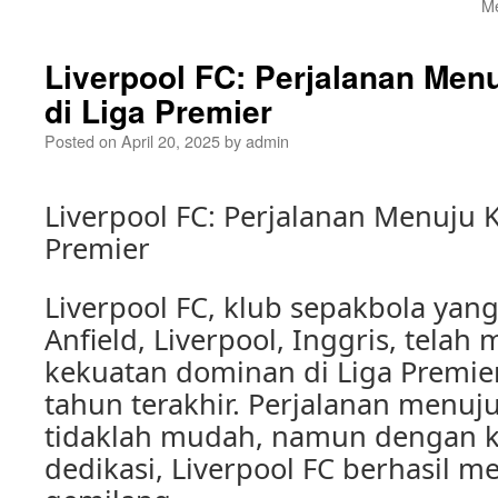
Me
Liverpool FC: Perjalanan Men
di Liga Premier
Posted on
April 20, 2025
by
admin
Liverpool FC: Perjalanan Menuju 
Premier
Liverpool FC, klub sepakbola yan
Anfield, Liverpool, Inggris, telah 
kekuatan dominan di Liga Premie
tahun terakhir. Perjalanan menuju
tidaklah mudah, namun dengan k
dedikasi, Liverpool FC berhasil me