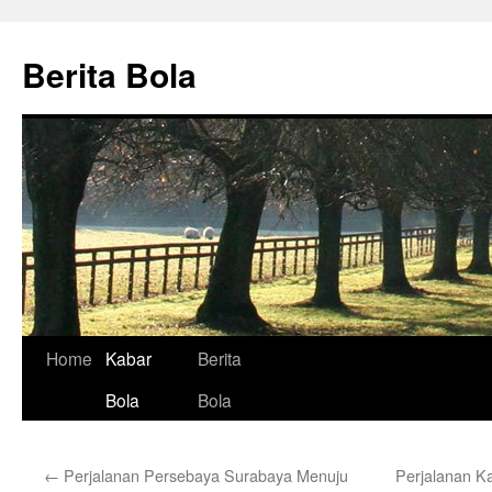
Skip
to
Berita Bola
content
Home
Kabar
Berita
Bola
Bola
←
Perjalanan Persebaya Surabaya Menuju
Perjalanan Ka