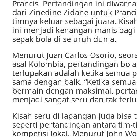
Prancis. Pertandingan ini diwarna
dari Zinedine Zidane untuk Pran
timnya keluar sebagai juara. Kisa
ini menjadi kenangan manis bag
sepak bola di seluruh dunia.
Menurut Juan Carlos Osorio, seor
asal Kolombia, pertandingan bola
terlupakan adalah ketika semua p
sama dengan baik. “Ketika semua
bermain dengan maksimal, perta
menjadi sangat seru dan tak terlu
Kisah seru di lapangan juga bisa te
seperti pertandingan antara tim-t
kompetisi lokal. Menurut John Wo