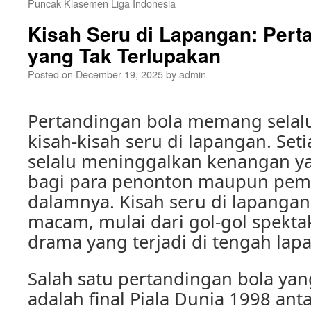
Puncak Klasemen Liga Indonesia
Kisah Seru di Lapangan: Pert
yang Tak Terlupakan
Posted on
December 19, 2025
by
admin
Pertandingan bola memang sela
kisah-kisah seru di lapangan. Set
selalu meninggalkan kenangan ya
bagi para penonton maupun pemai
dalamnya. Kisah seru di lapanga
macam, mulai dari gol-gol spekta
drama yang terjadi di tengah lap
Salah satu pertandingan bola yan
adalah final Piala Dunia 1998 ant