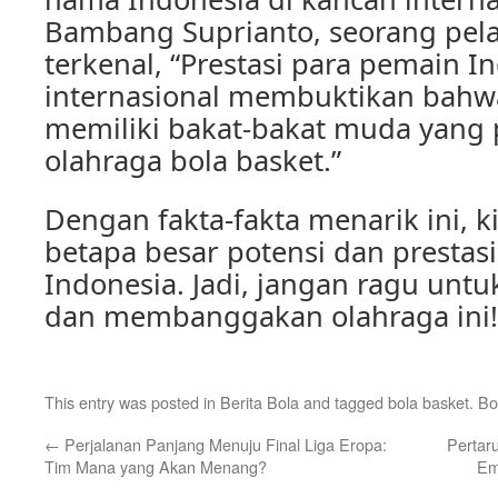
Bambang Suprianto, seorang pela
terkenal, “Prestasi para pemain I
internasional membuktikan bahw
memiliki bakat-bakat muda yang 
olahraga bola basket.”
Dengan fakta-fakta menarik ini, ki
betapa besar potensi dan prestasi
Indonesia. Jadi, jangan ragu un
dan membanggakan olahraga ini!
This entry was posted in
Berita Bola
and tagged
bola basket
. B
←
Perjalanan Panjang Menuju Final Liga Eropa:
Pertar
Tim Mana yang Akan Menang?
Em