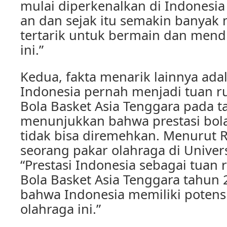
mulai diperkenalkan di Indonesia
an dan sejak itu semakin banyak
tertarik untuk bermain dan men
ini.”
Kedua, fakta menarik lainnya ad
Indonesia pernah menjadi tuan 
Bola Basket Asia Tenggara pada ta
menunjukkan bahwa prestasi bola
tidak bisa diremehkan. Menurut R
seorang pakar olahraga di Univers
“Prestasi Indonesia sebagai tuan
Bola Basket Asia Tenggara tahu
bahwa Indonesia memiliki potens
olahraga ini.”