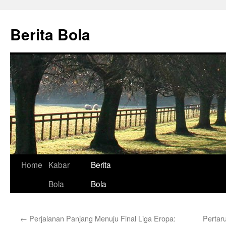
Skip
to
Berita Bola
content
Home
Kabar
Berita
Bola
Bola
←
Perjalanan Panjang Menuju Final Liga Eropa:
Pertar