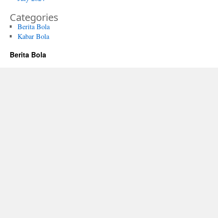
Categories
Berita Bola
Kabar Bola
Berita Bola