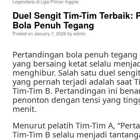
Legendaris di Liga Primer Inggris
Duel Sengit Tim-Tim Terbaik: 
Bola Penuh Tegang
Posted on
January 7, 2026
by
admin
Pertandingan bola penuh tegang 
yang bersaing ketat selalu menja
menghibur. Salah satu duel sengit
yang pernah terjadi adalah saat
Tim-Tim B. Pertandingan ini ben
penonton dengan tensi yang ting
menit.
Menurut pelatih Tim-Tim A, “Per
Tim-Tim B selalu menjadi tantang