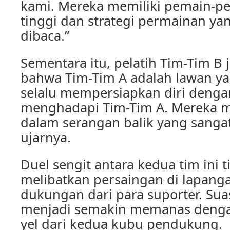
kami. Mereka memiliki pemain-pe
tinggi dan strategi permainan yan
dibaca.”
Sementara itu, pelatih Tim-Tim B
bahwa Tim-Tim A adalah lawan y
selalu mempersiapkan diri dengan
menghadapi Tim-Tim A. Mereka m
dalam serangan balik yang sanga
ujarnya.
Duel sengit antara kedua tim ini 
melibatkan persaingan di lapanga
dukungan dari para suporter. Sua
menjadi semakin memanas dengan
yel dari kedua kubu pendukung.