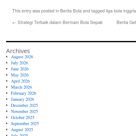
This entry was posted in
Berita Bola
and tagged
liga bola inggris
←
Strategi Terbaik dalam Bermain Bola Sepak
Berita Ge
Archives
August 2026
July 2026
June 2026
May 2026
April 2026
March 2026
February 2026
January 2026
December 2025
November 2025
October 2025
September 2025
August 2025
July 2025