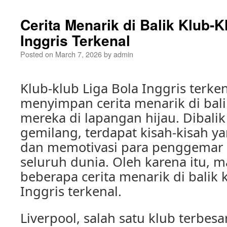
Cerita Menarik di Balik Klub-K
Inggris Terkenal
Posted on
March 7, 2026
by
admin
Klub-klub Liga Bola Inggris terken
menyimpan cerita menarik di bal
mereka di lapangan hijau. Dibalik
gemilang, terdapat kisah-kisah y
dan memotivasi para penggemar 
seluruh dunia. Oleh karena itu, ma
beberapa cerita menarik di balik 
Inggris terkenal.
Liverpool, salah satu klub terbesar