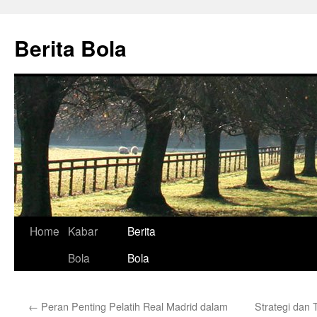
Skip
to
Berita Bola
content
Home
Kabar
Berita
Bola
Bola
←
Peran Penting Pelatih Real Madrid dalam
Strategi dan 